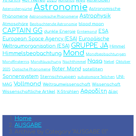
431 Nefeli
98 Ianthi
2025
Ares
Asteroiden
Adrianos
Astronomie
Astronomische
Asteroidengürtel
Astrophysik
Phänomene
Astronomische Phänomene
Atmosphäre
blood moon
Beobachtende Astronomie
CAPTAIN GG
ESA
dunkle Energie
Erntemond
European Space Agency (ESA)
Europäische
GRUPPE JA
Weltraumorganisation (ESA)
Himmel
Mond
Himmelsbeobachtung
Mondbeobachtungen
Nasa
Mondfinsternis
Mondtäuschung
Nachthimmel
Nebel
Oktober
Roter Mond
satelliten
2025
Optische Phänomene
Sonnensystem
Sternschnuppen
UNI-
subatomare Teilchen
Vollmond
MAG
Weltraumwissenschaft
Wissenschaft
Αφροδίτη
Wissenschaftliche Artikel
X-Strahlen
Δίας
Home
AUSGABE
Archive by Category "AUSGABE 01"