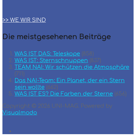
>> WE WIR SIND
Die meistgesehenen Beiträge
WAS IST DAS: Teleskope
(858)
WAS IST: Sternschnuppen
(837)
TEAM ΝΑΙ: Wir schützen die Atmosphäre
(711)
Das NAI-Team: Ein Planet, der ein Stern
sein wollte
(662)
WAS IST ES? Die Farben der Sterne
(656)
Copyright © 2026 UNI-MAG. Powered by
Visualmodo
.