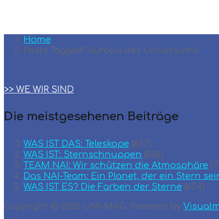
Home
Posts Tagged "Aufbau des Universums"
>> WE WIR SIND
Die meistgesehenen Beiträge
WAS IST DAS: Teleskope
(857)
WAS IST: Sternschnuppen
(836)
TEAM ΝΑΙ: Wir schützen die Atmosphäre
(7
Das NAI-Team: Ein Planet, der ein Stern sei
WAS IST ES? Die Farben der Sterne
(654)
Copyright © 2026 UNI-MAG. Powered by
Visual