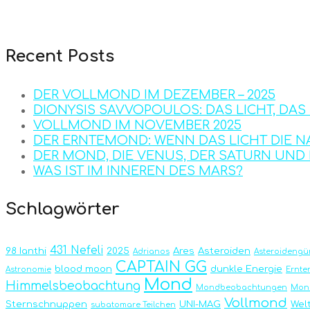
Recent Posts
DER VOLLMOND IM DEZEMBER – 2025
DIONYSIS SAVVOPOULOS: DAS LICHT, DA
VOLLMOND IM NOVEMBER 2025
DER ERNTEMOND: WENN DAS LICHT DIE N
DER MOND, DIE VENUS, DER SATURN UN
WAS IST IM INNEREN DES MARS?
Schlagwörter
431 Nefeli
98 Ianthi
2025
Ares
Asteroiden
Adrianos
Asteroidengür
CAPTAIN GG
blood moon
dunkle Energie
Astronomie
Ernt
Mond
Himmelsbeobachtung
Mondbeobachtungen
Mond
Vollmond
Sternschnuppen
UNI-MAG
Wel
subatomare Teilchen