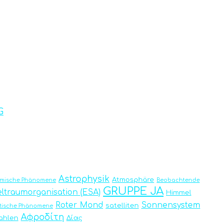
G
Astrophysik
Atmosphäre
omische Phänomene
Beobachtende
GRUPPE JA
ltraumorganisation (ESA)
Himmel
Roter Mond
Sonnensystem
satelliten
tische Phänomene
Αφροδίτη
rahlen
Δίας