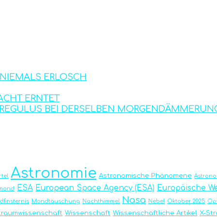
S NIEMALS ERLOSCH
ACHT ERNTET
D REGULUS BEI DERSELBEN MORGENDÄMMERUN
Astronomie
Astronomische Phänomene
tel
Astron
ESA
European Space Agency (ESA)
Europäische We
emond
Nasa
finsternis
Mondtäuschung
Nachthimmel
Nebel
Oktober 2025
Op
traumwissenschaft
Wissenschaft
Wissenschaftliche Artikel
X-St