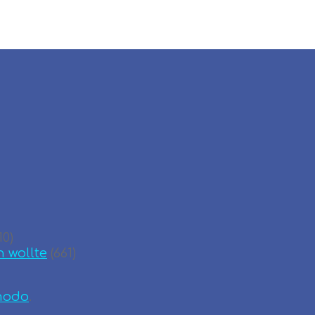
10)
n wollte
(661)
modo
.