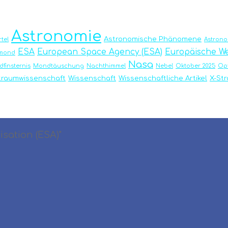
Astronomie
Astronomische Phänomene
tel
Astron
ESA
European Space Agency (ESA)
Europäische We
emond
Nasa
finsternis
Mondtäuschung
Nachthimmel
Nebel
Oktober 2025
Op
traumwissenschaft
Wissenschaft
Wissenschaftliche Artikel
X-St
sation (ESA)"