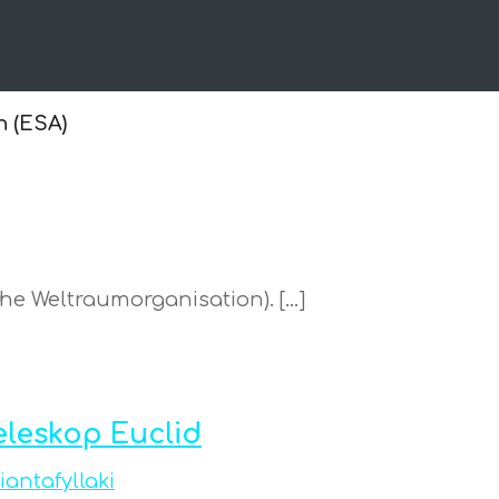
 (ESA)
che Weltraumorganisation). […]
leskop Euclid
riantafyllaki