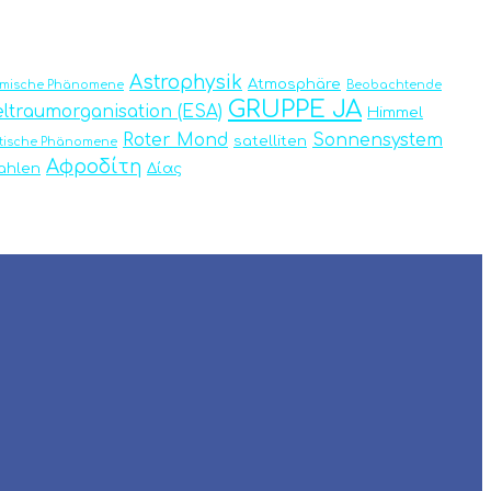
Astrophysik
Atmosphäre
omische Phänomene
Beobachtende
GRUPPE JA
ltraumorganisation (ESA)
Himmel
Roter Mond
Sonnensystem
satelliten
tische Phänomene
Αφροδίτη
rahlen
Δίας