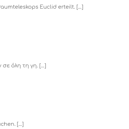
mteleskops Euclid erteilt. […]
ε όλη τη γη. […]
chen. […]