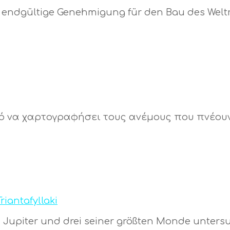
endgültige Genehmigung für den Bau des Weltrau
́ να χαρτογραφήσει τους ανέμους που πνέουν σ
Triantafyllaki
 Jupiter und drei seiner größten Monde untersu