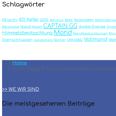
Schlagwörter
431 Nefeli
98 Ianthi
2025
Ares
Asteroiden
Adrianos
Asteroidengür
CAPTAIN GG
blood moon
dunkle Energie
Astronomie
Ernt
Mond
Himmelsbeobachtung
Mondbeobachtungen
Mond
Vollmond
Sternschnuppen
UNI-MAG
Wel
subatomare Teilchen
Home
Posts Tagged "Europäische Weltraumorgani
>> WE WIR SIND
Die meistgesehenen Beiträge