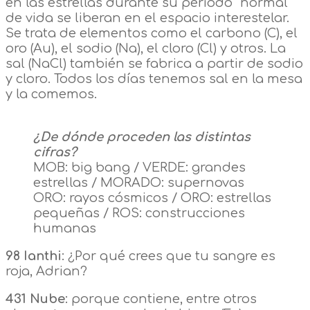
en las estrellas durante su periodo “normal”
de vida se liberan en el espacio interestelar.
Se trata de elementos como el carbono (C), el
oro (Au), el sodio (Na), el cloro (Cl) y otros. La
sal (NaCl) también se fabrica a partir de sodio
y cloro. Todos los días tenemos sal en la mesa
y la comemos.
¿De dónde proceden las distintas
cifras?
MOB: big bang / VERDE: grandes
estrellas / MORADO: supernovas
ORO: rayos cósmicos / ORO: estrellas
pequeñas / ROS: construcciones
humanas
98 Ianthi
: ¿Por qué crees que tu sangre es
roja, Adrian?
431 Nube
: porque contiene, entre otros