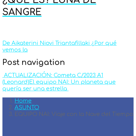
¿QUÉ ES? LUNA DE
SANGRE
De Aikaterini Niovi Triantafillaki ¿Por qué
vemos la
Post navigation
ACTUALIZACIÓN: Cometa C/2023 A1
(Leonard)
El equipo NAI: Un planeta que
quería ser una estrella
Home
ASUNTO
EQUIPO NAI: Viaje con la Nave del Tiempo