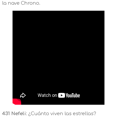
la nave Chrono.
431 Nefeli
: ¿Cuánto viven las estrellas?