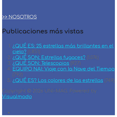
>> NOSOTROS
Publicaciones más vistas
¿QUÉ ES: 25 estrellas más brillantes en el
cielo?
(1.851)
¿QUÉ SON: Estrellas fugaces?
(1.076)
¿QUÉ SON: Telescopios
(927)
EQUIPO NAI: Viaje con la Nave del Tiempo
(792)
¿QUÉ ES? Los colores de las estrellas
(749)
Copyright © 2026 UNI-MAG. Powered by
Visualmodo
.