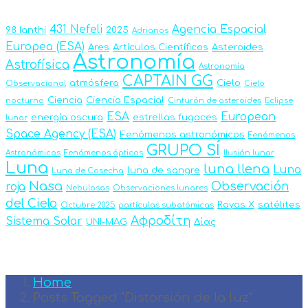
431 Nefeli
Agencia Espacial
98 Ianthi
2025
Adrianos
Europea (ESA)
Ares
Artículos Científicos
Asteroides
Astronomía
Astrofísica
Astronomía
CAPTAIN GG
atmósfera
Cielo
Observacional
Cielo
Ciencia
Ciencia Espacial
nocturno
Cinturón de asteroides
Eclipse
ESA
European
energía oscura
estrellas fugaces
lunar
Space Agency (ESA)
Fenómenos astronómicos
Fenómenos
GRUPO SÍ
Astronómicos
Fenómenos ópticos
Ilusión lunar
Luna
luna llena
Luna
luna de sangre
Luna de Cosecha
Nasa
Observación
roja
Nebulosas
Observaciones lunares
del Cielo
Rayos X
satélites
Octubre 2025
partículas subatómicas
Αφροδίτη
Sistema Solar
UNI-MAG
Δίας
Home
Posts Tagged "Distorsión de la luz"