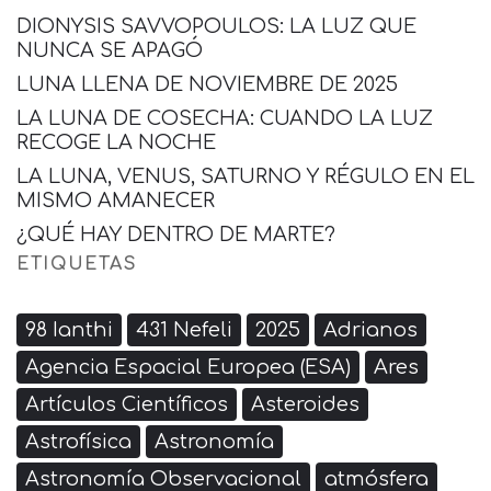
DIONYSIS SAVVOPOULOS: LA LUZ QUE
NUNCA SE APAGÓ
LUNA LLENA DE NOVIEMBRE DE 2025
LA LUNA DE COSECHA: CUANDO LA LUZ
RECOGE LA NOCHE
LA LUNA, VENUS, SATURNO Y RÉGULO EN EL
MISMO AMANECER
¿QUÉ HAY DENTRO DE MARTE?
ETIQUETAS
98 Ianthi
431 Nefeli
2025
Adrianos
Agencia Espacial Europea (ESA)
Ares
Artículos Científicos
Asteroides
Astrofísica
Astronomía
Astronomía Observacional
atmósfera