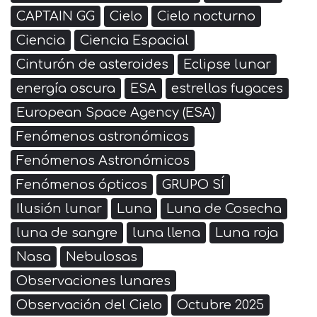
CAPTAIN GG
Cielo
Cielo nocturno
Ciencia
Ciencia Espacial
Cinturón de asteroides
Eclipse lunar
energía oscura
ESA
estrellas fugaces
European Space Agency (ESA)
Fenómenos astronómicos
Fenómenos Astronómicos
Fenómenos ópticos
GRUPO SÍ
Ilusión lunar
Luna
Luna de Cosecha
luna de sangre
luna llena
Luna roja
Nasa
Nebulosas
Observaciones lunares
Observación del Cielo
Octubre 2025