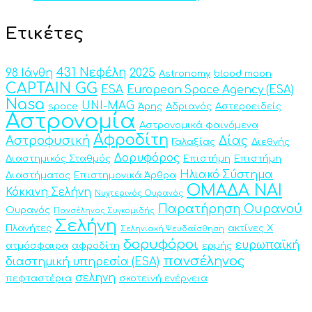
Ετικέτες
431 Νεφέλη
98 Ιάνθη
2025
Astronomy
blood moon
CAPTAIN GG
ESA
European Space Agency (ESA)
Nasa
UNI-MAG
space
Άρης
Αδριανός
Αστεροειδείς
Αστρονομία
Αστρονομικά φαινόμενα
Αφροδίτη
Αστροφυσική
Δίας
Γαλαξίας
Διεθνής
Δορυφόρος
Διαστημικός Σταθμός
Επιστήμη
Επιστήμη
Ηλιακό Σύστημα
Διαστήματος
Επιστημονικά Άρθρα
ΟΜΑΔΑ ΝΑΙ
Κόκκινη Σελήνη
Νυχτερινός Ουρανός
Παρατήρηση Ουρανού
Ουρανός
Πανσέληνος Συγκομιδής
Σελήνη
Πλανήτες
ακτίνες Χ
Σεληνιακή Ψευδαίσθηση
δορυφόροι
ευρωπαϊκή
ατμόσφαιρα
αφροδίτη
ερμής
πανσέληνος
διαστημική υπηρεσία (ESA)
σεληνη
πεφταστέρια
σκοτεινή ενέργεια