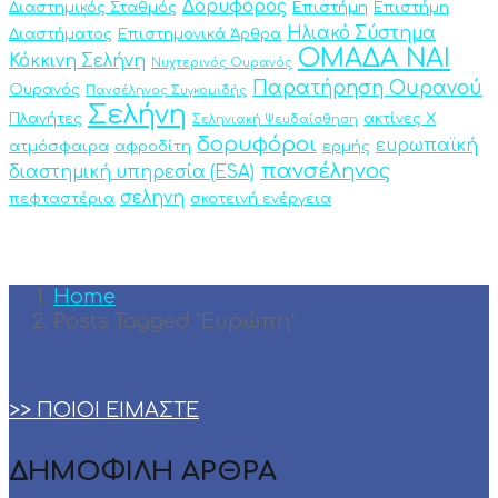
Δορυφόρος
Διαστημικός Σταθμός
Επιστήμη
Επιστήμη
Ηλιακό Σύστημα
Διαστήματος
Επιστημονικά Άρθρα
ΟΜΑΔΑ ΝΑΙ
Κόκκινη Σελήνη
Νυχτερινός Ουρανός
Παρατήρηση Ουρανού
Ουρανός
Πανσέληνος Συγκομιδής
Σελήνη
Πλανήτες
ακτίνες Χ
Σεληνιακή Ψευδαίσθηση
δορυφόροι
ευρωπαϊκή
ατμόσφαιρα
αφροδίτη
ερμής
πανσέληνος
διαστημική υπηρεσία (ESA)
σεληνη
πεφταστέρια
σκοτεινή ενέργεια
Home
Posts Tagged "Ευρώπη"
>> ΠΟΙΟΙ ΕΙΜΑΣΤΕ
ΔΗΜΟΦΙΛΗ ΑΡΘΡΑ