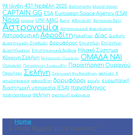
431 Νεφέλη
98 Ιάνθη
2025
Astronomy
blood moon
CAPTAIN GG
ESA
European Space Agency (ESA)
Nasa
UNI-MAG
space
Άρης
Αδριανός
Αστεροειδείς
Αστρονομία
Αστρονομικά φαινόμενα
Αφροδίτη
Αστροφυσική
Δίας
Γαλαξίας
Διεθνής
Δορυφόρος
Διαστημικός Σταθμός
Επιστήμη
Επιστήμη
Ηλιακό Σύστημα
Διαστήματος
Επιστημονικά Άρθρα
ΟΜΑΔΑ ΝΑΙ
Κόκκινη Σελήνη
Νυχτερινός Ουρανός
Παρατήρηση Ουρανού
Ουρανός
Πανσέληνος Συγκομιδής
Σελήνη
Πλανήτες
ακτίνες Χ
Σεληνιακή Ψευδαίσθηση
δορυφόροι
ευρωπαϊκή
ατμόσφαιρα
αφροδίτη
ερμής
πανσέληνος
διαστημική υπηρεσία (ESA)
σεληνη
πεφταστέρια
σκοτεινή ενέργεια
Home
Posts Tagged "μπλε ουρανος"