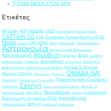
ΤΙ ΕΙΝΑΙ ΜΕΣΑ ΣΤΟΝ ΑΡΗ;
Ετικέτες
431 Νεφέλη
98 Ιάνθη
2025
Astronomy
blood moon
CAPTAIN GG
ESA
European Space Agency (ESA)
Nasa
UNI-MAG
space
Άρης
Αδριανός
Αστεροειδείς
Αστρονομία
Αστρονομικά φαινόμενα
Αφροδίτη
Αστροφυσική
Δίας
Γαλαξίας
Διεθνής
Δορυφόρος
Διαστημικός Σταθμός
Επιστήμη
Επιστήμη
Ηλιακό Σύστημα
Διαστήματος
Επιστημονικά Άρθρα
ΟΜΑΔΑ ΝΑΙ
Κόκκινη Σελήνη
Νυχτερινός Ουρανός
Παρατήρηση Ουρανού
Ουρανός
Πανσέληνος Συγκομιδής
Σελήνη
Πλανήτες
ακτίνες Χ
Σεληνιακή Ψευδαίσθηση
δορυφόροι
ευρωπαϊκή
ατμόσφαιρα
αφροδίτη
ερμής
πανσέληνος
διαστημική υπηρεσία (ESA)
σεληνη
πεφταστέρια
σκοτεινή ενέργεια