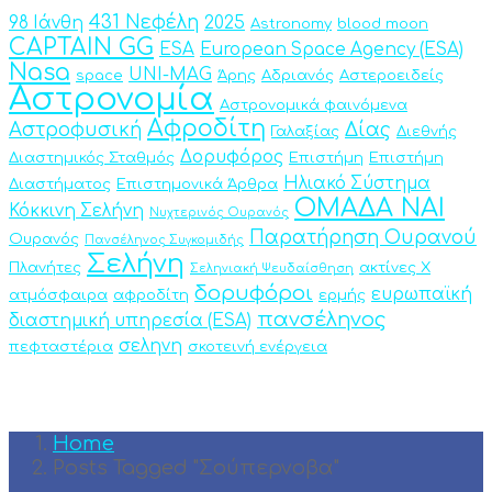
431 Νεφέλη
98 Ιάνθη
2025
Astronomy
blood moon
CAPTAIN GG
ESA
European Space Agency (ESA)
Nasa
UNI-MAG
space
Άρης
Αδριανός
Αστεροειδείς
Αστρονομία
Αστρονομικά φαινόμενα
Αφροδίτη
Αστροφυσική
Δίας
Γαλαξίας
Διεθνής
Δορυφόρος
Διαστημικός Σταθμός
Επιστήμη
Επιστήμη
Ηλιακό Σύστημα
Διαστήματος
Επιστημονικά Άρθρα
ΟΜΑΔΑ ΝΑΙ
Κόκκινη Σελήνη
Νυχτερινός Ουρανός
Παρατήρηση Ουρανού
Ουρανός
Πανσέληνος Συγκομιδής
Σελήνη
Πλανήτες
ακτίνες Χ
Σεληνιακή Ψευδαίσθηση
δορυφόροι
ευρωπαϊκή
ατμόσφαιρα
αφροδίτη
ερμής
πανσέληνος
διαστημική υπηρεσία (ESA)
σεληνη
πεφταστέρια
σκοτεινή ενέργεια
Home
Posts Tagged "Σούπερνοβα"