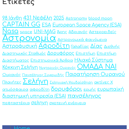
Ετικέτες
431 Νεφέλη
98 Ιάνθη
2025
Astronomy
blood moon
CAPTAIN GG
ESA
European Space Agency (ESA)
Nasa
UNI-MAG
space
Άρης
Αδριανός
Αστεροειδείς
Αστρονομία
Αστρονομικά φαινόμενα
Αφροδίτη
Αστροφυσική
Δίας
Γαλαξίας
Διεθνής
Δορυφόρος
Διαστημικός Σταθμός
Επιστήμη
Επιστήμη
Ηλιακό Σύστημα
Διαστήματος
Επιστημονικά Άρθρα
ΟΜΑΔΑ ΝΑΙ
Κόκκινη Σελήνη
Νυχτερινός Ουρανός
Παρατήρηση Ουρανού
Ουρανός
Πανσέληνος Συγκομιδής
Σελήνη
Πλανήτες
ακτίνες Χ
Σεληνιακή Ψευδαίσθηση
δορυφόροι
ευρωπαϊκή
ατμόσφαιρα
αφροδίτη
ερμής
πανσέληνος
διαστημική υπηρεσία (ESA)
σεληνη
πεφταστέρια
σκοτεινή ενέργεια
Home