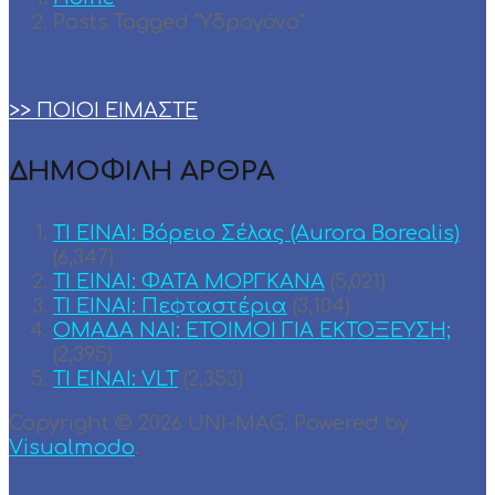
Posts Tagged "Υδρογόνο"
>> ΠΟΙΟΙ ΕΙΜΑΣΤΕ
ΔΗΜΟΦΙΛΗ ΑΡΘΡΑ
ΤΙ ΕΙΝΑΙ: Βόρειο Σέλας (Aurora Borealis)
(6,347)
ΤΙ ΕΙΝΑΙ: ΦΑΤΑ ΜΟΡΓΚΑΝΑ
(5,021)
ΤΙ ΕΙΝΑΙ: Πεφταστέρια
(3,104)
ΟΜΑΔΑ ΝΑΙ: ΕΤΟΙΜΟΙ ΓΙΑ ΕΚΤΟΞΕΥΣΗ;
(2,395)
TI EINAI: VLT
(2,353)
Copyright © 2026 UNI-MAG. Powered by
Visualmodo
.