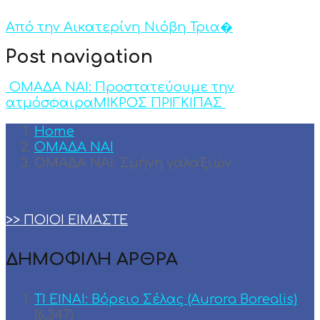
Από την Αικατερίνη Νιόβη Τρια�
Post navigation
OMAΔΑ ΝΑΙ: Προστατεύουμε την
ατμόσφαιρα
MΙΚΡΟΣ ΠΡΙΓΚΙΠΑΣ
Home
ΟΜΑΔΑ ΝΑΙ
ΟΜΑΔΑ ΝΑΙ: Σμήνη γαλαξιών
>> ΠΟΙΟΙ ΕΙΜΑΣΤΕ
ΔΗΜΟΦΙΛΗ ΑΡΘΡΑ
ΤΙ ΕΙΝΑΙ: Βόρειο Σέλας (Aurora Borealis)
(6,347)