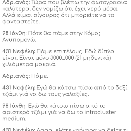
Αδριανός:
Τώρα που βλέπω την φωτογραφία
καλύτερα, δεν νομίζω ότι έχει νερό μέσα.
Αλλά είμαι σίγουρος ότι μπορείτε να το
φανταστείτε.
98 Ιάνθη:
Πότε θα πάμε στην Κόμα;
Ανυπομονώ.
431 Νεφέλη:
Πάμε επιτέλους. Εδώ δίπλα
είναι. Είναι μόνο 3000…000 (21 μηδενικά)
χιλιόμετρα μακριά.
Αδριανός:
Πάμε.
431 Νεφέλη:
Εγώ θα κάτσω πίσω από το δεξί
τζάμι γιά να δω τους γαλαξίες.
98 Ιάνθη:
Εγώ θα κάτσω πίσω από το
αριστερό τζάμι γιά να δω το intracluster
medium.
431 Νεφέλη:
Αααα, ελάτε γρήγορα να δείτε τι